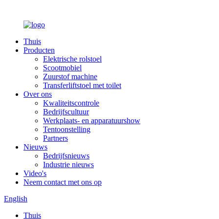
Thuis
Producten
Elektrische rolstoel
Scootmobiel
Zuurstof machine
Transferliftstoel met toilet
Over ons
Kwaliteitscontrole
Bedrijfscultuur
Werkplaats- en apparatuurshow
Tentoonstelling
Partners
Nieuws
Bedrijfsnieuws
Industrie nieuws
Video's
Neem contact met ons op
English
Thuis